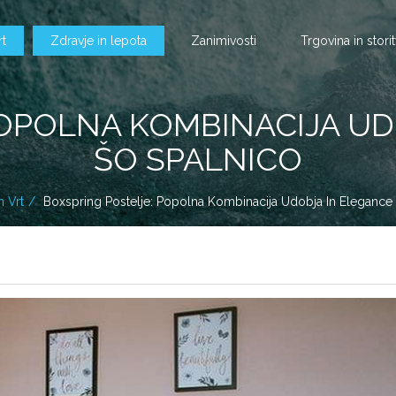
rt
Zdravje in lepota
Zanimivosti
Trgovina in stori
OPOLNA KOMBINACIJA UD
ŠO SPALNICO
 Vrt
Boxspring Postelje: Popolna Kombinacija Udobja In Elegance