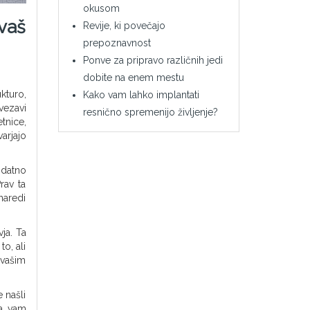
okusom
vaš
Revije, ki povečajo
prepoznavnost
Ponve za pripravo različnih jedi
dobite na enem mestu
kturo,
Kako vam lahko implantati
ezavi
resnično spremenijo življenje?
tnice,
arjajo
odatno
rav ta
naredi
vja. Ta
o, ali
 vašim
 našli
ga vam