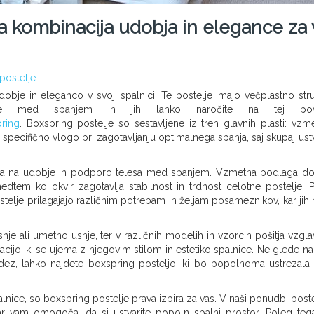
a kombinacija udobja in elegance za 
postelje
udobje in eleganco v svoji spalnici. Te postelje imajo večplastno stru
bje med spanjem in jih lahko naročite na tej pov
pring
. Boxspring postelje so sestavljene iz treh glavnih plasti: vzme
 specifično vlogo pri zagotavljanju optimalnega spanja, saj skupaj ustv
liva na udobje in podporo telesa med spanjem. Vzmetna podlaga d
medtem ko okvir zagotavlja stabilnost in trdnost celotne postelje. P
lje prilagajajo različnim potrebam in željam posameznikov, kar jih 
snje ali umetno usnje, ter v različnih modelih in vzorcih pošitja vzgla
jo, ki se ujema z njegovim stilom in estetiko spalnice. Ne glede na t
videz, lahko najdete boxspring posteljo, ki bo popolnoma ustrezala
lnice, so boxspring postelje prava izbira za vas. V naši ponudbi boste
 kar vam omogoča, da si ustvarite popoln spalni prostor. Poleg te