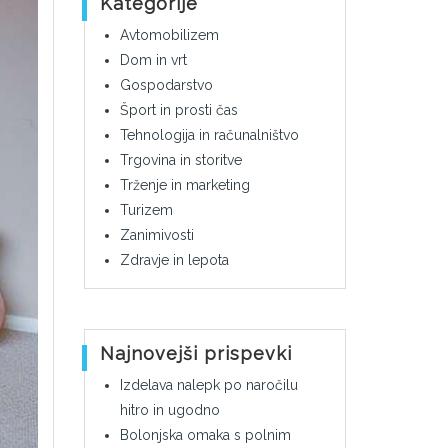
Kategorije
Avtomobilizem
Dom in vrt
Gospodarstvo
Šport in prosti čas
Tehnologija in računalništvo
Trgovina in storitve
Trženje in marketing
Turizem
Zanimivosti
Zdravje in lepota
Najnovejši prispevki
Izdelava nalepk po naročilu
hitro in ugodno
Bolonjska omaka s polnim