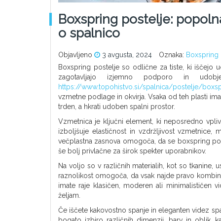
Boxspring postelje: popoln
o spalnico
Objavljeno
3 avgusta, 2024
Oznaka:
Boxspring 
Boxspring postelje so odlične za tiste, ki iščejo 
zagotavljajo izjemno podporo in udo
https://www.topohistvo.si/spalnica/postelje/boxs
vzmetne podlage in okvirja. Vsaka od teh plasti ima
trden, a hkrati udoben spalni prostor.
Vzmetnica je ključni element, ki neposredno vp
izboljšuje elastičnost in vzdržljivost vzmetnice, 
večplastna zasnova omogoča, da se boxspring poste
še bolj privlačne za širok spekter uporabnikov.
Na voljo so v različnih materialih, kot so tkanine, u
raznolikost omogoča, da vsak najde pravo kombinaci
imate raje klasičen, moderen ali minimalističen 
željam.
Če iščete kakovostno spanje in eleganten videz spa
bogato izbiro različnih dimenzij, barv in oblik,