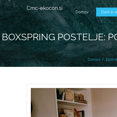
Cmc-ekocon.si
Domov
Dom in v
BOXSPRING POSTELJE: P
Domov
Dom In