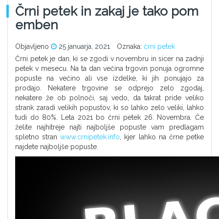
Črni petek in zakaj je tako pom
emben
Objavljeno
25 januarja, 2021
Oznaka:
črni petek
Črni petek je dan, ki se zgodi v novembru in sicer na zadnji
petek v mesecu. Na ta dan večina trgovin ponuja ogromne
popuste na večino ali vse izdelke, ki jih ponujajo za
prodajo. Nekatere trgovine se odprejo zelo zgodaj,
nekatere že ob polnoči, saj vedo, da takrat pride veliko
strank zaradi velikih popustov, ki so lahko zelo veliki, lahko
tudi do 80%. Leta 2021 bo črni petek 26. Novembra. Če
želite najhitreje najti najboljše popuste vam predlagam
spletno stran
www.crnipetek.info
, kjer lahko na črne petke
najdete najboljše popuste.