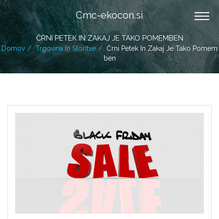
Cmc-ekocon.si
ČRNI PETEK IN ZAKAJ JE TAKO POMEMBEN
Domov
Trgovina In Storitve
Črni Petek In Zakaj Je Tako Pomem
Ben