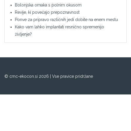
Bolonjska omaka s polnim okusom
Revije, ki povečajo prepoznavnost
Ponve za pripravo različnih jedi dobite na enem mestu
Kako vam lahko implantati resnično spremenijo
življenje?
© cmc-ekocon.si 2026 | Vse pravice pridržane