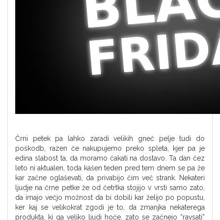
Črni petek pa lahko zaradi velikih gneč pelje tudi do
poškodb, razen če nakupujemo preko spleta, kjer pa je
edina slabost ta, da moramo čakati na dostavo. Ta dan čez
leto ni aktualen, toda kašen teden pred tem dnem se pa že
kar začne oglaševati, da privabijo čim več strank. Nekateri
ljudje na črne petke že od četrtka stojijo v vrsti samo zato,
da imajo večjo možnost da bi dobili kar želijo po popustu,
ker kaj se velikokrat zgodi je to, da zmanjka nekaterega
produkta, ki ga veliko ljudi hoče, zato se začnejo “ravsati”