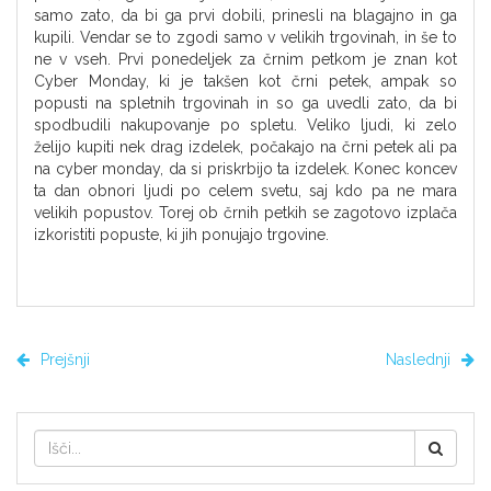
samo zato, da bi ga prvi dobili, prinesli na blagajno in ga
kupili. Vendar se to zgodi samo v velikih trgovinah, in še to
ne v vseh. Prvi ponedeljek za črnim petkom je znan kot
Cyber Monday, ki je takšen kot črni petek, ampak so
popusti na spletnih trgovinah in so ga uvedli zato, da bi
spodbudili nakupovanje po spletu. Veliko ljudi, ki zelo
želijo kupiti nek drag izdelek, počakajo na črni petek ali pa
na cyber monday, da si priskrbijo ta izdelek. Konec koncev
ta dan obnori ljudi po celem svetu, saj kdo pa ne mara
velikih popustov. Torej ob črnih petkih se zagotovo izplača
izkoristiti popuste, ki jih ponujajo trgovine.
Prejšnji
Naslednji