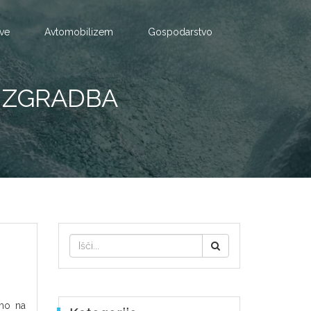
tve
Avtomobilizem
Gospodarstvo
A ZGRADBA
imo na