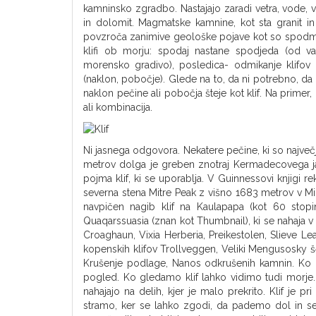
kamninsko zgradbo. Nastajajo zaradi vetra, vode, 
in dolomit. Magmatske kamnine, kot sta granit in 
povzroča zanimive geološke pojave kot so spodmoli,
klifi ob morju: spodaj nastane spodjeda (od val
morensko gradivo), posledica- odmikanje klifov (
(naklon, pobočje). Glede na to, da ni potrebno, da
naklon pečine ali pobočja šteje kot klif. Na prime
ali kombinacija.
Ni jasnega odgovora. Nekatere pečine, ki so največ
metrov dolga je greben znotraj Kermadecovega jark
pojma klif, ki se uporablja. V Guinnessovi knjigi 
severna stena Mitre Peak z višno 1683 metrov v Mil
navpičen nagib klif na Kaulapapa (kot 60 stopinj
Quaqarssuasia (znan kot Thumbnail), ki se nahaja v
Croaghaun, Vixia Herberia, Preikestolen, Slieve Leagu
kopenskih klifov Trollveggen, Veliki Mengusosky šč
Krušenje podlage, Nanos odkrušenih kamnin. Ko pri
pogled. Ko gledamo klif lahko vidimo tudi morje. 
nahajajo na delih, kjer je malo prekrito. Klif je 
stramo, ker se lahko zgodi, da pademo dol in se 