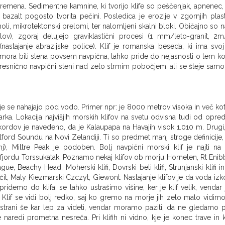
vremena. Sedimentne kamnine, ki tvorijo klife so peščenjak, apnenec,
bazalt pogosto tvorita pečini. Posledica je erozije v zgornjih plast
 mikrotektonski prelomi, ter nalomljeni skalni bloki. Običajno so na
ov), zgoraj delujejo graviklastični procesi (1 mm/leto-granit, 2m
nastajanje abrazijske police). Klif je romanska beseda, ki ima svoj
 mora biti stena povsem navpična, lahko pride do nejasnosti o tem ko
r, resnično navpični steni nad zelo strmim pobočjem: ali se šteje samo
je se nahajajo pod vodo. Primer npr: je 8000 metrov visoka in več ko
a. Lokacija najvišjih morskih klifov na svetu odvisna tudi od oprede
rekordov je navedeno, da je Kalaupapa na Havajih visok 1.010 m. Drugi,
ford Soundu na Novi Zelandiji. Ti so predmet manj stroge definicije, 
), Miltre Peak je podoben. Bolj navpični morski klif je najti na 
 fjordu Torssukatak. Poznamo nekaj klifov ob morju Hornelen, Rt Enibb
e, Beachy Head, Moherski klifi, Dovrski beli klifi, Strunjanski klifi i
it, Maly Kiezmarski Czczyt, Giewont. Nastajanje klifov je da voda izk
demo do klifa, se lahko ustrašimo višine, ker je klif velik, vendar 
Klif se vidi bolj redko, saj ko gremo na morje jih zelo malo vidimo
pri strani še kar lep za videti, vendar moramo paziti, da ne gledamo 
naredi prometna nesreča. Pri klifih ni vidno, kje je konec trave in