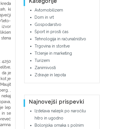
Kategorije
 kreda
eh, ki
Avtomobilizem
jvečji
Dom in vrt
/leto-
Gospodarstvo
 izvor
Šport in prosti čas
likšen
 stena
Tehnologija in računalništvo
Trgovina in storitve
Trženje in marketing
Turizem
t 4250
litve,
Zanimivosti
 da je
Zdravje in lepota
kot je
Maujit
erg, ,
n nekaj
Najnovejši prispevki
opava,
je lep
Izdelava nalepk po naročilu
 in se
hitro in ugodno
preveč
 kamna
Bolonjska omaka s polnim