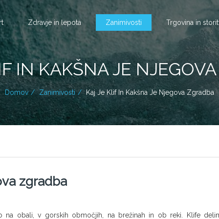
rt
Zdravje in lepota
Zanimivosti
Trgovina in stori
LIF IN KAKŠNA JE NJEGOV
Domov
Zanimivosti
Kaj Je Klif In Kakšna Je Njegova Zgradba
gova zgradba
so na obali, v gorskih območjih, na brežinah in ob reki. Klife del