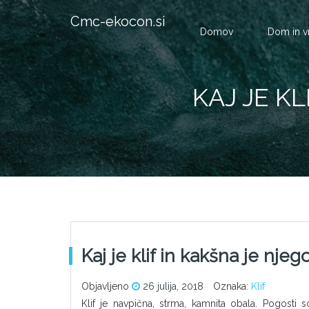
Cmc-ekocon.si
Domov
Dom in v
KAJ JE K
Kaj je klif in kakšna je nje
Objavljeno
26 julija, 2018
Oznaka:
Klif
Klif je navpična, strma, kamnita obala. Pogosti 