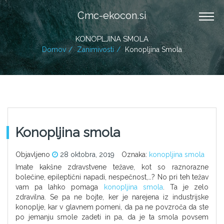
Cmc-ekocon.si
KONOPLJINA SMOLA
Domov
Zanimivosti
Konopljina Smola
Konopljina smola
Objavljeno
28 oktobra, 2019
Oznaka:
konopljina smola
Imate kakšne zdravstvene težave, kot so raznorazne
bolečine, epileptični napadi, nespečnost,…? No pri teh težav
vam pa lahko pomaga
konopljina smola
. Ta je zelo
zdravilna. Se pa ne bojte, ker je narejena iz industrijske
konoplje, kar v glavnem pomeni, da pa ne povzroča da ste
po jemanju smole zadeti in pa, da je ta smola povsem