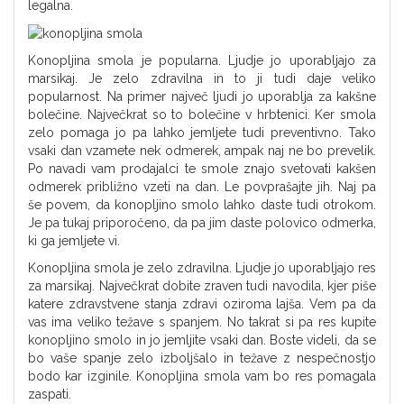
legalna.
Konopljina smola je popularna. Ljudje jo uporabljajo za
marsikaj. Je zelo zdravilna in to ji tudi daje veliko
popularnost. Na primer največ ljudi jo uporablja za kakšne
bolečine. Največkrat so to bolečine v hrbtenici. Ker smola
zelo pomaga jo pa lahko jemljete tudi preventivno. Tako
vsaki dan vzamete nek odmerek, ampak naj ne bo prevelik.
Po navadi vam prodajalci te smole znajo svetovati kakšen
odmerek približno vzeti na dan. Le povprašajte jih. Naj pa
še povem, da konopljino smolo lahko daste tudi otrokom.
Je pa tukaj priporočeno, da pa jim daste polovico odmerka,
ki ga jemljete vi.
Konopljina smola je zelo zdravilna. Ljudje jo uporabljajo res
za marsikaj. Največkrat dobite zraven tudi navodila, kjer piše
katere zdravstvene stanja zdravi oziroma lajša. Vem pa da
vas ima veliko težave s spanjem. No takrat si pa res kupite
konopljino smolo in jo jemljite vsaki dan. Boste videli, da se
bo vaše spanje zelo izboljšalo in težave z nespečnostjo
bodo kar izginile. Konopljina smola vam bo res pomagala
zaspati.