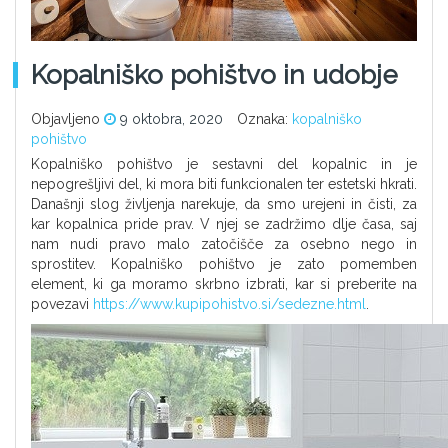
Kopalniško pohištvo in udobje
Objavljeno
9 oktobra, 2020
Oznaka:
kopalniško
pohištvo
Kopalniško pohištvo je sestavni del kopalnic in je
nepogrešljivi del, ki mora biti funkcionalen ter estetski hkrati.
Današnji slog življenja narekuje, da smo urejeni in čisti, za
kar kopalnica pride prav. V njej se zadržimo dlje časa, saj
nam nudi pravo malo zatočišče za osebno nego in
sprostitev. Kopalniško pohištvo je zato pomemben
element, ki ga moramo skrbno izbrati, kar si preberite na
povezavi
https://www.kupipohistvo.si/sedezne.html
.