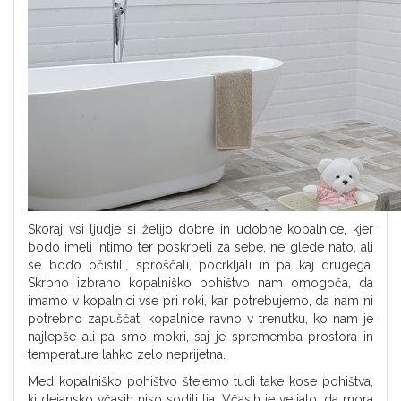
Skoraj vsi ljudje si želijo dobre in udobne kopalnice, kjer
bodo imeli intimo ter poskrbeli za sebe, ne glede nato, ali
se bodo očistili, sproščali, pocrkljali in pa kaj drugega.
Skrbno izbrano kopalniško pohištvo nam omogoča, da
imamo v kopalnici vse pri roki, kar potrebujemo, da nam ni
potrebno zapuščati kopalnice ravno v trenutku, ko nam je
najlepše ali pa smo mokri, saj je sprememba prostora in
temperature lahko zelo neprijetna.
Med kopalniško pohištvo štejemo tudi take kose pohištva,
ki dejansko včasih niso sodili tja. Včasih je veljalo, da mora