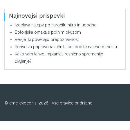
Najnovejši prispevki
Izdelava nalepk po naročilu hitro in ugodno
Bolonjska omaka s polnim okusom
Revije, ki povečajo prepoznavnost
Ponve za pripravo različnih jedi dobite na enem mestu
Kako vam lahko implantati resnično spremenijo
življenje?
© cmc-ekocon.si 2026 | Vse pravice pridržane