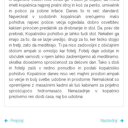
imeti kopalnica najprej pralni stroj in koš za perilo, umivalnik
in polico za zobne krtače. Danes to ni več standard.
Največkrat v sodobnih kopalnicah srečujemo malo
pohištva, največ police, večja ogledala, dobro osvetlitev,
kakšen priročen predalnik za drobnarije in stol. Da, prav ste
prebrali, Kopalniško pohištvo je lahko tudi stol. Nekateri ga
imajo za to, da se lažje uredijo, drugi za to, ker težko stojijo
in tretji, zato da meditirajo. Ti pa niso zadovoljni z običajnim
stolom ampak si omislijo kar fotelj. Fotelj daje udobje in
občutek varnosti, v njem lahko zadremljemo ali meditiramo,
skratka dosežemo sproščenost za delovni dan. Tako s stoli
in fotelji zašli v redno ponudbo in postali kopalniško
pohištvo. Kopalnice danes niso več majhni prostori ampak
so večje in bolj svetle, udobne in prostorne. Nemalokrat so
opremljene z masažnimi kadmi ali tuš kabinami za prijetno
sproščujočo hidromasažo. Nenazadnje v kopalnici
preživimo res dosti časa, naj bo udobna.
Prejšnji
Naslednji