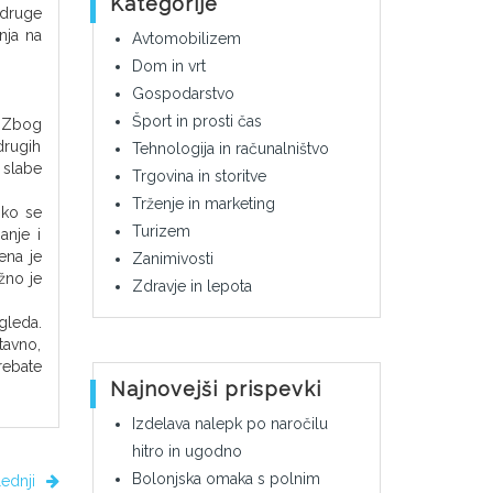
Kategorije
 druge
nja na
Avtomobilizem
Dom in vrt
Gospodarstvo
Šport in prosti čas
? Zbog
drugih
Tehnologija in računalništvo
 slabe
Trgovina in storitve
Trženje in marketing
iko se
Turizem
anje i
ena je
Zanimivosti
žno je
Zdravje in lepota
gleda.
tavno,
rebate
Najnovejši prispevki
Izdelava nalepk po naročilu
hitro in ugodno
Bolonjska omaka s polnim
lednji