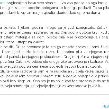
nat
, pogledajte njihovu web stranicu. Što ova podna obloga ima, a
i drugim skupim podnim oblogama, te kako ga postaviti. To su pita
edstaviti kakav laminat je najbolje iskoristiti kod opreme doma.
zija parketa. Tijekom godina mnogo ga je ljudi izbjegavalo. Zašto
emeno rješenje. Danas razbijamo taj mit. Ova podna obloga kao i kod 
d ostalih materijala za dom, postoji onaj više proizvodnje, a i onaj
 i treba ustrajati na kvaliteti.
je očistiti. Druga prednost je to što ga možete postaviti i sami. Ukol
i i sami, jedino što trebate ručnu ili ubodnu pilu za njegovo rez
nat od parketa je njegova pristupačnost. Drugim riječima, njegova cij
površinu. Čak i ako odaberete onoga više proizvodnje i kvalitete. Va
a svjetlost i pod suncem neće izblijediti njegova boja niti uzorak.
ičite klase i stilove te vam je na raspolaganju cijela velika paleta iz
koji paše vašem prostoru i vašem stilu. Njegovo polaganje je jednos
 složiti kao slagalicu. Ono što je najbolje kod tog procesa je da ne t
te svoju renovaciju, jer najbolje rješenje za vaše podove je već tu.
Nas