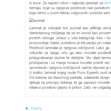
ili kuće. Za najveći izbor i najbolje rješenje za
lami
nemaju, koje su njegove prednosti nad parketom 
koja ćemo u ovom tekstu odgovoriti i pobliže vam pr
Laminat je oduvijek bio poznat kao jeftinija ver
stereotipnog mišljenja da se on koristi kao privr
podnih obloga, dolazi u više kategorija. Kao i ko
proizvodnje. Dakle, potrebno je biti pažljiv pri odabiru
Prednost laminata je njegova održljivost. Lako ga 
odlučite za njega, vrlo ga lako možete postavit
prilagođavanje dužine te debljine. Što dijeli lami
pristupačna i uz manje novaca možete pokriti već 
spomenuti i njegovu izdržljivost, naime otporan je n
U kratko, laminat kojeg nude Floor Experts nudi razl
Od betona do klasičnog parketa, odaberite dizajn 
djeluje na principu klikanja, te ga zapravo možete
nikakvo posebno ljepilo ili pribor. Zato, ne odgađaj
Prejšnji