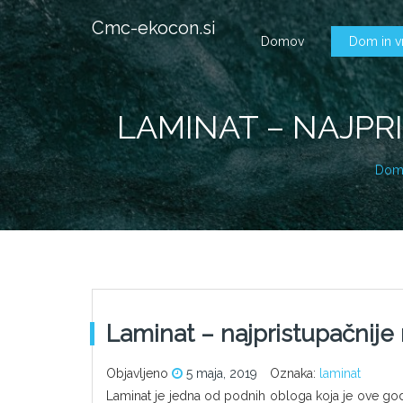
Cmc-ekocon.si
Domov
Dom in v
LAMINAT – NAJPR
Dom
Laminat – najpristupačnije
Objavljeno
5 maja, 2019
Oznaka:
laminat
Laminat je jedna od podnih obloga koja je ove godi