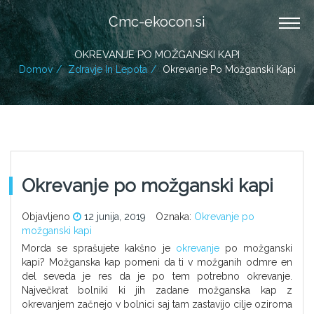
Cmc-ekocon.si
OKREVANJE PO MOŽGANSKI KAPI
Domov
Zdravje In Lepota
Okrevanje Po Možganski Kapi
Okrevanje po možganski kapi
Objavljeno
12 junija, 2019
Oznaka:
Okrevanje po
možganski kapi
Morda se sprašujete kakšno je
okrevanje
po možganski
kapi? Možganska kap pomeni da ti v možganih odmre en
del seveda je res da je po tem potrebno okrevanje.
Največkrat bolniki ki jih zadane možganska kap z
okrevanjem začnejo v bolnici saj tam zastavijo cilje oziroma