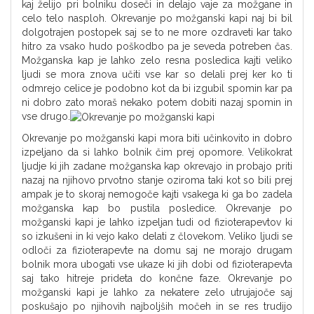
kaj želijo pri bolniku doseči in delajo vaje za možgane in
celo telo nasploh. Okrevanje po možganski kapi naj bi bil
dolgotrajen postopek saj se to ne more ozdraveti kar tako
hitro za vsako hudo poškodbo pa je seveda potreben čas.
Možganska kap je lahko zelo resna posledica kajti veliko
ljudi se mora znova učiti vse kar so delali prej ker ko ti
odmrejo celice je podobno kot da bi izgubil spomin kar pa
ni dobro zato moraš nekako potem dobiti nazaj spomin in
vse drugo.
Okrevanje po možganski kapi mora biti učinkovito in dobro
izpeljano da si lahko bolnik čim prej opomore. Velikokrat
ljudje ki jih zadane možganska kap okrevajo in probajo priti
nazaj na njihovo prvotno stanje oziroma taki kot so bili prej
ampak je to skoraj nemogoče kajti vsakega ki ga bo zadela
možganska kap bo pustila posledice. Okrevanje po
možganski kapi je lahko izpeljan tudi od fizioterapevtov ki
so izkušeni in ki vejo kako delati z človekom. Veliko ljudi se
odloči za fizioterapevte na domu saj ne morajo drugam
bolnik mora ubogati vse ukaze ki jih dobi od fizioterapevta
saj tako hitreje prideta do končne faze. Okrevanje po
možganski kapi je lahko za nekatere zelo utrujajoče saj
poskušajo po njihovih najboljših močeh in se res trudijo