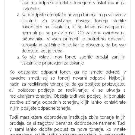
tako, da odprete predal s tonerjem v tiskalniku in ga
izvlečete.
Nato odprite embalažo novega tonerja in ga vstavite v
tiskalnik. Za vstavljanje novega tonerja sledite
navodilom na tiskalniku, ki so lahko na nalepki na
njem ali pa se pojavijo na LCD zaslonu oziroma na
računalniku. V vseh primerih je potrebno odstraniti
varovala in zaščitne folije, kar je obvezno, da bo vse
delovalo, kot je treba.
Ko ste vstavili nov toner, zaprite predal zanj in
tiskalnik je pripravljen za tiskanje.
Ko odstranite odpadni toner, ga ne smete odvreči v
navadne smeti, saj so tonerji nevarni odpadki. Najboljši
način za recikliranje tonerja je, da ga pošljete proizvajalcu
ali poiščete podjetje za recikliranje, ki se ukvarja s
recikliranjem tonerjev. Obstaja tudi več podjetij, ki ponujajo
storitve zbiranja odpadnih tonerjev, ki jih lahko kontaktirate
in jim pošljete odpadne tonerje.
Tudi marsikatera dobrodelna institucija zbira tonerje in jih
prodaja, da si zagotovi denar za dobrodelne namene. Tudi
vi sami lahko dobite popust za nove tonerje, ko vrnete