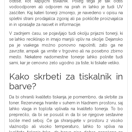
odtise, kot kapljični tiskalnik. Poleg tega je tak odtis
vodoodporen ali odporen na prah in lahko je tudi UV
zaščiten. Kaj kateri tonerji zmorejo, je navedeno v opisu na
spletni strani prodajalca zgoraj ali pa pokličite proizvajalca
in in vprašajte za nasvet in informacije.
V zadnjem času, se pojavljajo tudi okolju prijazni tonerji, ki
se lahko reciklirajo in imajo manjši vpliv na okolje. Dejansko
pa je vsakega možno ponovno napolniti, zato ga ne
zavrzite, ampak ga vrnite v trgovino ali na posebno zbirno
mesto. Nekatere nadomestne tonerje lahko polnite tudi
sami, kar je cenovno zelo ugodno za tiste, ki tiskate veliko.
Kako skrbeti za tiskalnik in
barve?
Da bi ohranili kvaliteto tiskanja, je pomembno, da skrbite za
toner. Rezervnega hranite v suhem in hladnem prostoru, saj
lahko vlaga in toplota vplivata na kvaliteto tonerja. To bo
preprečilo, da bi se posušil in da bi se njegove sestavine
ločile med seboj. Če ga shranjujete v prostoru z visoko
vlažnostjo ali visoko temperaturo, lahko to vpliva na