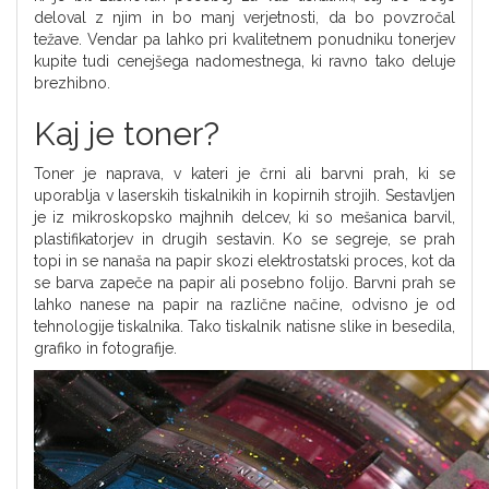
deloval z njim in bo manj verjetnosti, da bo povzročal
težave. Vendar pa lahko pri kvalitetnem ponudniku tonerjev
kupite tudi cenejšega nadomestnega, ki ravno tako deluje
brezhibno.
Kaj je toner?
Toner je naprava, v kateri je črni ali barvni prah, ki se
uporablja v laserskih tiskalnikih in kopirnih strojih. Sestavljen
je iz mikroskopsko majhnih delcev, ki so mešanica barvil,
plastifikatorjev in drugih sestavin. Ko se segreje, se prah
topi in se nanaša na papir skozi elektrostatski proces, kot da
se barva zapeče na papir ali posebno folijo. Barvni prah se
lahko nanese na papir na različne načine, odvisno je od
tehnologije tiskalnika. Tako tiskalnik natisne slike in besedila,
grafiko in fotografije.