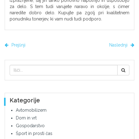
izpraznjene, saj jih lahko ponovno napolnijo in usposobijo
za delo. S tem tudi varujete naravo in okolje, s čimer
naredite dobro delo. Kupujte pa zgolj pri kvalitetnem
ponudniku tonerjev, ki vam nudi tudi podporo.
Prejšnji
Naslednji
Kategorije
Avtomobilizem
Dom in vrt
Gospodarstvo
Šport in prosti čas