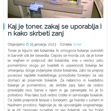
Kaj je toner, zakaj se uporablja i
n kako skrbeti zanj
Objavljeno
25 januarja, 2023
Oznaka:
toner
Toner je ključni del tiskalnika, ki omogoča tiskanje sivinskih
in barvnih slik ter besedila. Čeprav se morda zdi, da je toner
le majhen in preprost del tiskalnika, ima v resnici zelo
pomembno vlogo pri kvaliteti in uspešnosti tiskanja ter
ohranjanju dolge življenjske dobe tiskalnika, zato na prejšnji
povezavi najdete kvalitetnega ponudnika tonerjev za vaš
domači ali pisarniški tiskalnik. Za natančno in kvalitetno
tiskanje je pomembno, da skrbite zanj, tako da redno
preverjate nivo barve v njem in ga zamenjate, ko je to
potrebno. Prav tako tudi redno čistite in servisirajte tiskalnik.
Če želite preprečiti težave s tonerjem, ga hranite v suhem in
hladnem prostoru. Najbolje je, da uporabljate originalnega,
ki je bil zasnovan posebej za vaš tiskalnik, saj bo bolje