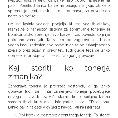
kvaliteto tiskanja tako, da barve niso dobro nanešene na
papir. Ponekod lahko barve na papirju manjkajo ali celo
spremenijo kemijsko strukturo in ton barve, kar privede do
nerealnih odtisov.
Če ste lastnik večjega podjetja, ki ima več tiskalnikov,
razmislite o namestitvi sistema za spremljanje tonerjev, ki
bo avtomatsko spremljal nivo barve in vas obvestil, ko jih je
potrebno zamenjati. Ta sistem bo zagotovil, da boste
vedno imeli zadosten nivo barve in da se bo tiskanje vedno
izvajalo brez težav in prekinitev. Tudi glede tega se lahko
obrnete na prodajalca in servis na zgornji povezavi.
Kaj storiti, ko tonerja
zmanjka?
Zamenjava tonerja je preprost postopek, ki ga lahko
opravite tudi sami. Za zamenjavo tonerja potrebujete
novega in navodila za vaš tiskalnik, ki so običajno kar na
samem tiskalniku v obliki infografike ali na LCD zaslonu.
Lahko pa jih najdete v knjižici z navodili ali na internetu.
Prvi korak je odstranitev trenutnega tonerja. To storite