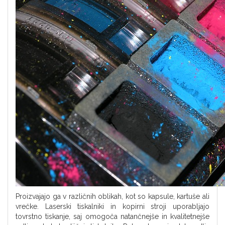
Proizvajajo ga v različnih oblikah, kot so kapsule, kartuše ali
vrečke. Laserski tiskalniki in kopirni stroji uporabljajo
tovrstno tiskanje, saj omogoča natančnejše in kvalitetnejše