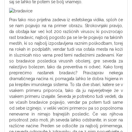
saj se lahko te potem še bolj vnamejo.
Prav tako niso prijetna zadeva iz estetskega vidika, sploh če
se nam pojavijo na na primer obrazu. Strokovnjaki pravijo,
da obstaja kar več kot 200 različnih virusov, ki povzročajo
rast bradavic, najbolj pogosto pa se le-te pojavijo na takšnih
mestih, ki so najbolj izpostavljena raznim poškodbam, torej
na rokah in podplatih, vendar tudi vsa ostala mesta na koži
in sluznicah niso varna pred temi nadležnimi zadevami. Ker
so bradavice posledica virusnih obolenj, gre seveda za
nalezljivo bolezen, tako da preventiva ni odveč. Kako torej
preprečimo nastanek bradavic? Pravzaprav nekega
dramatičnega načina ni, pomagata lahko le dobra higiena in
pa krepitev imunskega sistema. To sta dve stvari, katere se v
vsakem primeru priporoča, tako da ju najverjetneje že v
vsakem primeru izvajate. Seveda je potrebno tudi vedeti, da
se včasih bradavice pojavijo, vendar pa potem tudi same
od sebe izginejo, v veliki večini primerov pa so popolnoma
nenevarne in nimajo trajnejših posledic. Če vas njihova
prisotnost zelo moti, jih seveda lahko odstranite, in sicer na
različne načine. Preden se odločite za najbolj primernega,
se seveda odpravite k zdravniku, da se z njim posvetujete o