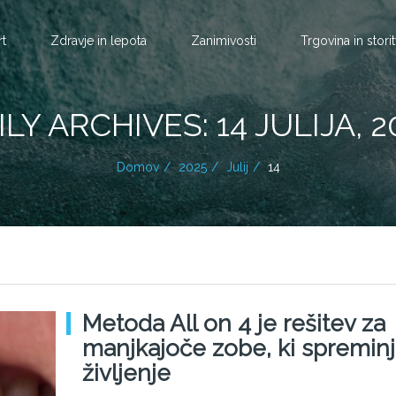
rt
Zdravje in lepota
Zanimivosti
Trgovina in stori
ILY ARCHIVES: 14 JULIJA, 2
Domov
2025
Julij
14
Metoda All on 4 je rešitev za
manjkajoče zobe, ki spremin
življenje