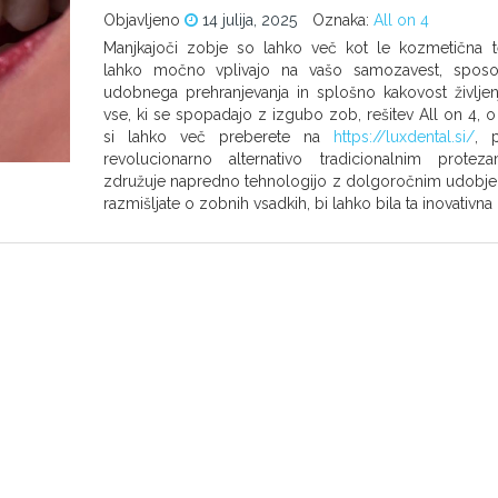
Objavljeno
14 julija, 2025
Oznaka:
All on 4
Manjkajoči zobje so lahko več kot le kozmetična t
lahko močno vplivajo na vašo samozavest, sposo
udobnega prehranjevanja in splošno kakovost življen
vse, ki se spopadajo z izgubo zob, rešitev All on 4, o 
si lahko več preberete na
https://luxdental.si/
, 
revolucionarno alternativo tradicionalnim protez
združuje napredno tehnologijo z dolgoročnim udobj
razmišljate o zobnih vsadkih, bi lahko bila ta inovativna 