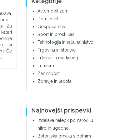
Kategorije
Avtomobilizem
ežava,
Dom in vrt
bnost
ja. Za
Gospodarstvo
kateri
Šport in prosti čas
ponuja
Tehnologija in računalništvo
am, ki
Trgovina in storitve
em. Če
…
Trženje in marketing
Turizem
Zanimivosti
Zdravje in lepota
Najnovejši prispevki
Izdelava nalepk po naročilu
hitro in ugodno
Bolonjska omaka s polnim