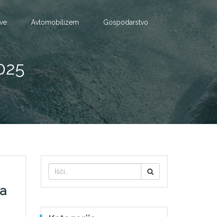
tve
Avtomobilizem
Gospodarstvo
025
ja