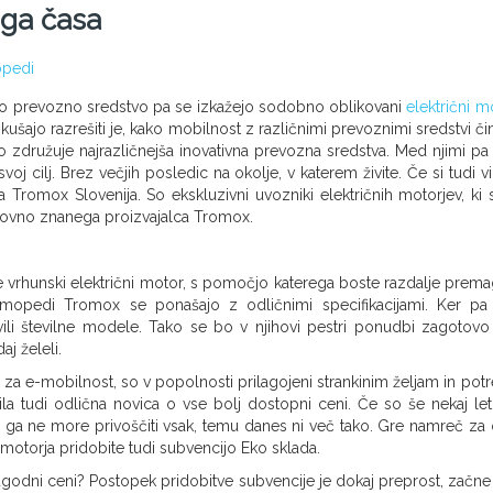
ga časa
opedi
čno prevozno sredstvo pa se izkažejo sodobno oblikovani
električni m
skušajo razrešiti je, kako mobilnost z različnimi prevoznimi sredstvi či
ako združuje najrazličnejša inovativna prevozna sredstva. Med njimi pa
j cilj. Brez večjih posledic na okolje, v katerem živite. Če si tudi vi 
 Tromox Slovenija. So ekskluzivni uvozniki električnih motorjev, ki 
vetovno znanega proizvajalca Tromox.
e vrhunski električni motor, s pomočjo katerega boste razdalje prema
i mopedi Tromox se ponašajo z odličnimi specifikacijami. Ker pa 
azvili številne modele. Tako se bo v njihovi pestri ponudbi zagotovo
j želeli.
je za e-mobilnost, so v popolnosti prilagojeni strankinim željam in pot
a tudi odlična novica o vse bolj dostopni ceni. Če so še nekaj let
 si ga ne more privoščiti vsak, temu danes ni več tako. Gre namreč za 
motorja pridobite tudi subvencijo Eko sklada.
godni ceni? Postopek pridobitve subvencije je dokaj preprost, začne