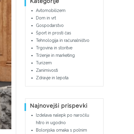
Kategorije
Avtomobilizem
Dom in vrt
Gospodarstvo
Šport in prosti čas
Tehnologija in računalništvo
Trgovina in storitve
Trženje in marketing
Turizem
Zanimivosti
Zdravje in lepota
Najnovejši prispevki
Izdelava nalepk po naročilu
hitro in ugodno
Bolonjska omaka s polnim