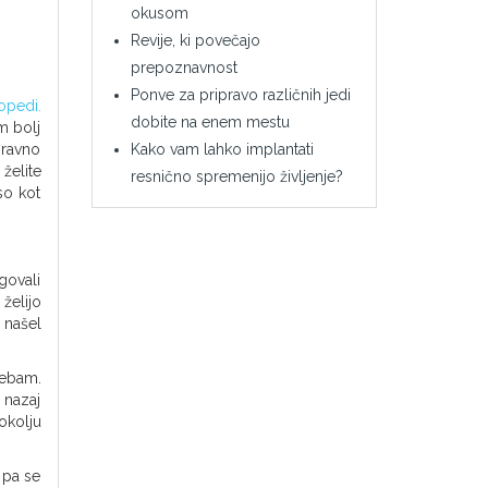
okusom
Revije, ki povečajo
prepoznavnost
Ponve za pripravo različnih jedi
opedi.
dobite na enem mestu
m bolj
Kako vam lahko implantati
 ravno
želite
resnično spremenijo življenje?
so kot
govali
želijo
 našel
rebam.
 nazaj
okolju
 pa se