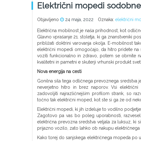
Električni mopedi sodobne
Objavljeno
24 maja, 2022
Oznaka:
električni m
Električna mobilnost je naša prihodnost, kot odli
Glavno vprašanje 21. stoletja, ki ga znanstveniki po
približati doktrini varovanja okolja. E-mobilnost t
električni mopedi omogočajo, da hitro pridete na svo
voziti funkcionalno in zdravo, potem se obrnite na
kvalitetni in pametni e skuterji vrhunski produkt s
Nova energija na cesti
Gonilna sila tega odličnega prevoznega sredstva j
neverjetno hitro in brez naporov. Vsi električn
zadovoljiti najrazličnejšim profilom strank, so r
točno tak električni moped, kot ste si ga že od nekda
Električni mopedi, ki jih izdeluje to vodilno podjet
Zagotovo pa vas bo poleg uporabnosti, razveselil
električna prevozna sredstva veljala za luksuz, ki
prijazno vozilo, zato lahko ob nakupu električnega 
Kako torej do sanjskega električnega mopeda po u