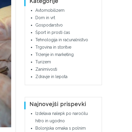
Kategorije
Avtomobilizem
Dom in vrt
Gospodarstvo
Šport in prosti čas
Tehnologija in računalništvo
Trgovina in storitve
Trženje in marketing
Turizem
Zanimivosti
Zdravje in lepota
Najnovejši prispevki
Izdelava nalepk po naročilu
hitro in ugodno
Bolonjska omaka s polnim