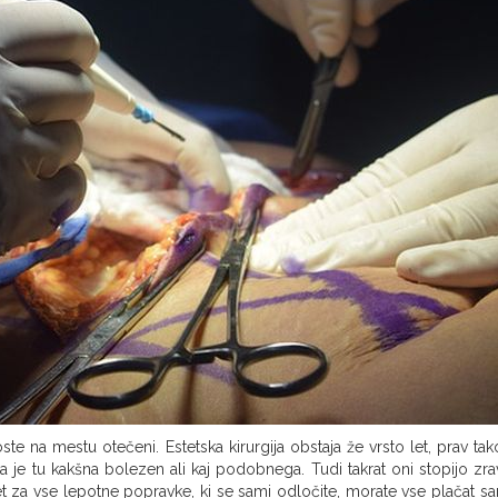
ste na mestu otečeni. Estetska kirurgija obstaja že vrsto let, prav tak
 je tu kakšna bolezen ali kaj podobnega. Tudi takrat oni stopijo zra
et za vse lepotne popravke, ki se sami odločite, morate vse plačat sa