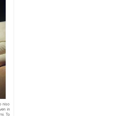
o niso
ven in
mi. To