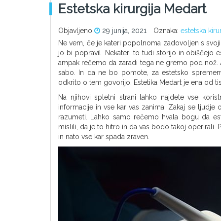
Estetska kirurgija Medart
Objavljeno
29 junija, 2021
Oznaka:
estetska kiru
Ne vem, če je kateri popolnoma zadovoljen s svojim
jo bi popravil. Nekateri to tudi storijo in obiščejo
ampak rečemo da zaradi tega ne gremo pod nož. Am
sabo. In da ne bo pomote, za estetsko spremem
odkrito o tem govorijo. Estetika Medart je ena od tis
Na njihovi spletni strani lahko najdete vse kori
informacije in vse kar vas zanima. Zakaj se ljud
razumeti. Lahko samo rečemo hvala bogu da estet
mislili, da je to hitro in da vas bodo takoj operiral
in nato vse kar spada zraven.