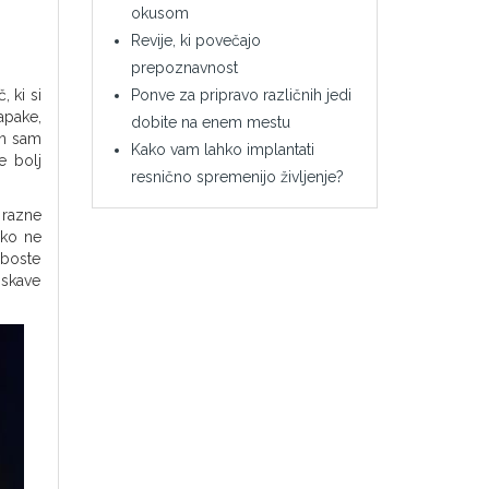
okusom
Revije, ki povečajo
prepoznavnost
Ponve za pripravo različnih jedi
 ki si
apake,
dobite na enem mestu
en sam
Kako vam lahko implantati
e bolj
resnično spremenijo življenje?
 razne
ako ne
 boste
eiskave