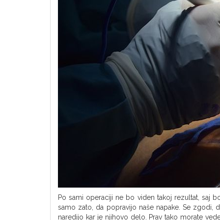
Po sami operaciji ne bo viden takoj rezultat, saj bo
samo zato, da popravijo naše napake. Se zgodi, da
naredijo kar je njihovo delo. Prav tako morate ved