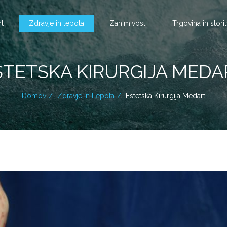
rt
Zdravje in lepota
Zanimivosti
Trgovina in stori
STETSKA KIRURGIJA MEDA
Domov
Zdravje In Lepota
Estetska Kirurgija Medart