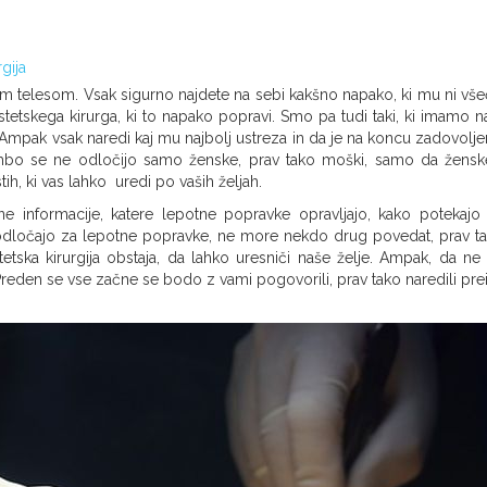
rgija
 telesom. Vsak sigurno najdete na sebi kakšno napako, ki mu ni všeč,
 estetskega kirurga, ki to napako popravi. Smo pa tudi taki, ki imamo n
pak vsak naredi kaj mu najbolj ustreza in da je na koncu zadovolj
bo se ne odločijo samo ženske, prav tako moški, samo da žensk
tih, ki vas lahko uredi po vaših željah.
stne informacije, katere lepotne popravke opravljajo, kako potekajo
je odločajo za lepotne popravke, ne more nekdo drug povedat, prav t
ska kirurgija obstaja, da lahko uresniči naše želje. Ampak, da ne
i. Preden se vse začne se bodo z vami pogovorili, prav tako naredili pr