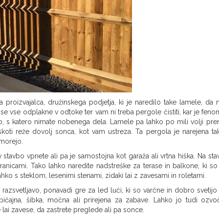
proizvajalca, družinskega podjetja, ki je naredilo take lamele, da 
 se vse odplakne v odtoke ter vam ni treba pergole čistiti, kar je feno
lo, s katero nimate nobenega dela. Lamele pa lahko po mili volji pre
skoti reže dovolj sonca, kot vam ustreza. Ta pergola je narejena ta
morejo.
 stavbo vpnete ali pa je samostojna kot garaža ali vrtna hiška. Na sta
tranicami. Tako lahko naredite nadstreške za terase in balkone, ki so
ahko s steklom, lesenimi stenami, zidaki lai z zavesami in roletami.
azsvetljavo, ponavadi gre za led luči, ki so varčne in dobro svetijo 
običajna, šibka, močna ali prirejena za zabave. Lahko jo tudi ozvoč
lai zavese, da zastrete preglede ali pa sonce.