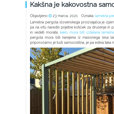
Kakšna je kakovostna samo
Objavljeno
23 marca, 2021
Oznaka:
lamelna pe
Lamelna pergola slovenskega proizvajalca je izjemno
pa na vrtu naredili prijetne kotiček za druženje in
in vedeti morate,
kako mora biti izdelana lameln
pergola mora biti narejena iz masivnega lesa lai
priporočamo je tudi samočistilna, je pa edina taka n