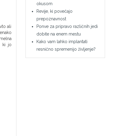
okusom
Revije, ki povečajo
prepoznavnost
to ali
Ponve za pripravo različnih jedi
 enako
dobite na enem mestu
amelna
Kako vam lahko implantati
 ki jo
resnično spremenijo življenje?