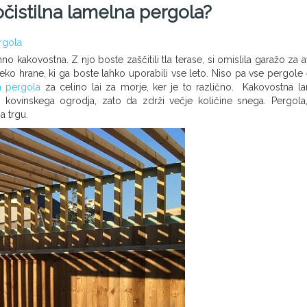
čistilna lamelna pergola?
rgola
 kakovostna. Z njo boste zaščitili tla terase, si omislila garažo za av
 peko hrane, ki ga boste lahko uporabili vse leto. Niso pa vse pergole
a pergola
za celino lai za morje, ker je to različno. Kakovostna l
 kovinskega ogrodja, zato da zdrži večje količine snega. Pergola,
a trgu.