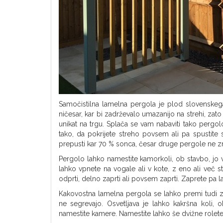
Samočistilna lamelna pergola je plod slovenskega 
ničesar, kar bi zadrževalo umazanijo na strehi, zato
unikat na trgu. Splača se vam nabaviti tako pergo
tako, da pokrijete streho povsem ali pa spustite 
prepusti kar 70 % sonca, česar druge pergole ne z
Pergolo lahko namestite kamorkoli, ob stavbo, jo v
lahko vpnete na vogale ali v kote, z eno ali več s
odprti, delno zaprti ali povsem zaprti. Zaprete pa l
Kakovostna lamelna pergola se lahko premi tudi z r
ne segrevajo. Osvetljava je lahko kakršna koli, 
namestite kamere. Namestite lahko še dvižne rolete 