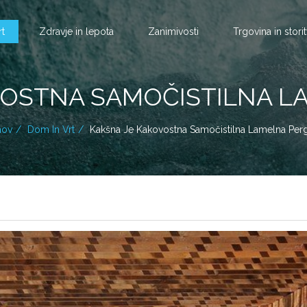
rt
Zdravje in lepota
Zanimivosti
Trgovina in stori
VOSTNA SAMOČISTILNA L
ov
Dom In Vrt
Kakšna Je Kakovostna Samočistilna Lamelna Per