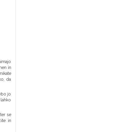
nimajo
men in
mikate
ko, da
vbo jo
 lahko
ter se
ite in