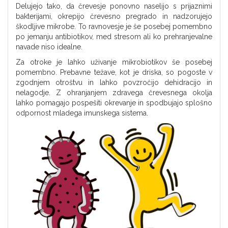
Delujejo tako, da črevesje ponovno naselijo s prijaznimi
bakterijami, okrepijo črevesno pregrado in nadzorujejo
škodljive mikrobe. To ravnovesje je še posebej pomembno
po jemanju antibiotikov, med stresom ali ko prehranjevalne
navade niso idealne.
Za otroke je lahko uživanje mikrobiotikov še posebej
pomembno. Prebavne težave, kot je driska, so pogoste v
zgodnjem otroštvu in lahko povzročijo dehidracijo in
nelagodje. Z ohranjanjem zdravega črevesnega okolja
lahko pomagajo pospešiti okrevanje in spodbujajo splošno
odpornost mladega imunskega sistema.