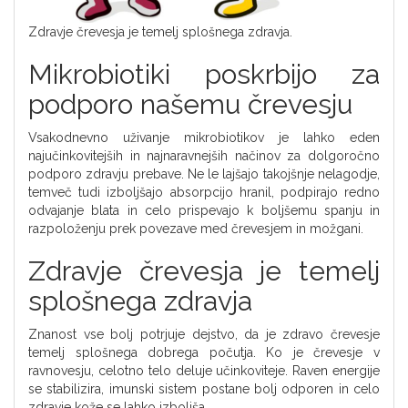
Zdravje črevesja je temelj splošnega zdravja.
Mikrobiotiki poskrbijo za
podporo našemu črevesju
Vsakodnevno uživanje mikrobiotikov je lahko eden
najučinkovitejših in najnaravnejših načinov za dolgoročno
podporo zdravju prebave. Ne le lajšajo takojšnje nelagodje,
temveč tudi izboljšajo absorpcijo hranil, podpirajo redno
odvajanje blata in celo prispevajo k boljšemu spanju in
razpoloženju prek povezave med črevesjem in možgani.
Zdravje črevesja je temelj
splošnega zdravja
Znanost vse bolj potrjuje dejstvo, da je zdravo črevesje
temelj splošnega dobrega počutja. Ko je črevesje v
ravnovesju, celotno telo deluje učinkoviteje. Raven energije
se stabilizira, imunski sistem postane bolj odporen in celo
zdravje kože se lahko izboljša.