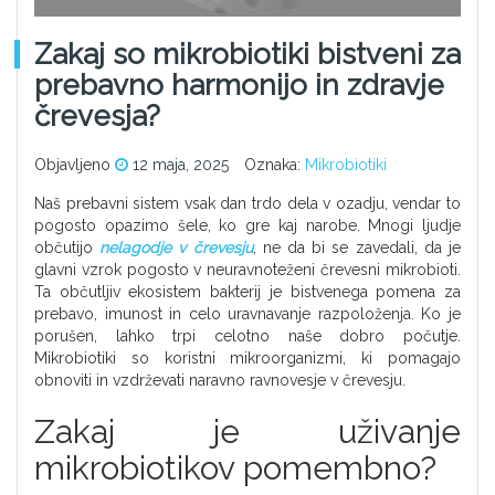
Zakaj so mikrobiotiki bistveni za
prebavno harmonijo in zdravje
črevesja?
Objavljeno
12 maja, 2025
Oznaka:
Mikrobiotiki
Naš prebavni sistem vsak dan trdo dela v ozadju, vendar to
pogosto opazimo šele, ko gre kaj narobe. Mnogi ljudje
občutijo
nelagodje v črevesju
, ne da bi se zavedali, da je
glavni vzrok pogosto v neuravnoteženi črevesni mikrobioti.
Ta občutljiv ekosistem bakterij je bistvenega pomena za
prebavo, imunost in celo uravnavanje razpoloženja. Ko je
porušen, lahko trpi celotno naše dobro počutje.
Mikrobiotiki so koristni mikroorganizmi, ki pomagajo
obnoviti in vzdrževati naravno ravnovesje v črevesju.
Zakaj je uživanje
mikrobiotikov pomembno?