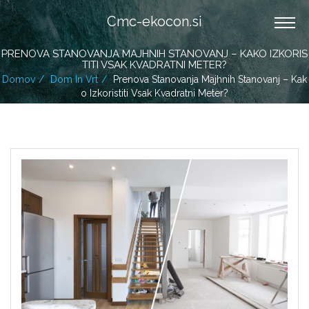
Cmc-ekocon.si
PRENOVA STANOVANJA MAJHNIH STANOVANJ – KAKO IZKORIS
TITI VSAK KVADRATNI METER?
Domov
Dom In Vrt
Prenova Stanovanja Majhnih Stanovanj – Kak
O Izkoristiti Vsak Kvadratni Meter?