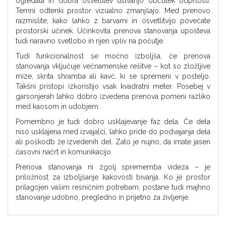
ogledala in dobra osvetlitev ustvarijo občutek odprtosti.
Temni odtenki prostor vizualno zmanjšajo. Med prenovo
razmislite, kako lahko z barvami in osvetlitvijo povečate
prostorski učinek. Učinkovita prenova stanovanja upošteva
tudi naravno svetlobo in njen vpliv na počutje.
Tudi funkcionalnost se močno izboljša, če prenova
stanovanja vključuje večnamenske rešitve – kot so zložljive
mize, skrita shramba ali kavč, ki se spremeni v posteljo.
Takšni pristopi izkoristijo vsak kvadratni meter. Posebej v
garsonjerah lahko dobro izvedena prenova pomeni razliko
med kaosom in udobjem.
Pomembno je tudi dobro usklajevanje faz dela. Če dela
niso usklajena med izvajalci, lahko pride do podvajanja dela
ali poškodb že izvedenih del. Zato je nujno, da imate jasen
časovni načrt in komunikacijo.
Prenova stanovanja ni zgolj sprememba videza – je
priložnost za izboljšanje kakovosti bivanja. Ko je prostor
prilagojen vašim resničnim potrebam, postane tudi majhno
stanovanje udobno, pregledno in prijetno za življenje.