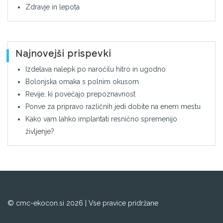
Zdravje in lepota
Najnovejši prispevki
Izdelava nalepk po naročilu hitro in ugodno
Bolonjska omaka s polnim okusom
Revije, ki povečajo prepoznavnost
Ponve za pripravo različnih jedi dobite na enem mestu
Kako vam lahko implantati resnično spremenijo
življenje?
© cmc-ekocon.si 2026 | Vse pravice pridržane