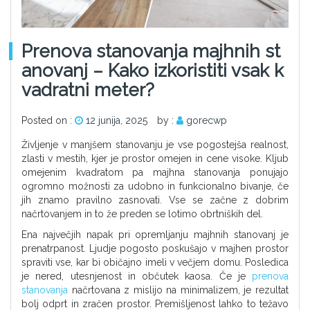
Prenova stanovanja majhnih st
anovanj – Kako izkoristiti vsak k
vadratni meter?
Posted on :
12 junija, 2025
by :
gorecwp
Življenje v manjšem stanovanju je vse pogostejša realnost,
zlasti v mestih, kjer je prostor omejen in cene visoke. Kljub
omejenim kvadratom pa majhna stanovanja ponujajo
ogromno možnosti za udobno in funkcionalno bivanje, če
jih znamo pravilno zasnovati. Vse se začne z dobrim
načrtovanjem in to že preden se lotimo obrtniških del.
Ena največjih napak pri opremljanju majhnih stanovanj je
prenatrpanost. Ljudje pogosto poskušajo v majhen prostor
spraviti vse, kar bi običajno imeli v večjem domu. Posledica
je nered, utesnjenost in občutek kaosa. Če je
prenova
stanovanja
načrtovana z mislijo na minimalizem, je rezultat
bolj odprt in zračen prostor. Premišljenost lahko to težavo