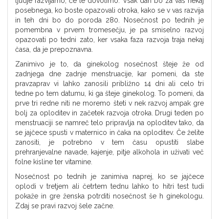
ljudje razvijamo, če le dovolimo. Vsak dan bo za vas nekaj
posebnega, ko boste opazovali otroka, kako se v vas razvija
in teh dni bo do poroda 280. Nosečnost po tednih je
pomembna v prvem tromesečju, je pa smiselno razvoj
opazovati po tedni zato, ker vsaka faza razvoja traja nekaj
časa, da je prepoznavna.
Zanimivo je to, da ginekolog nosečnost šteje že od
zadnjega dne zadnje menstruacije, kar pomeni, da ste
pravzaprav vi lahko zanosili približno 14 dni ali celo tri
tedne po tem datumu, ki ga šteje ginekolog. To pomeni, da
prve tri redne niti ne moremo šteti v nek razvoj ampak gre
bolj za oploditev in začetek razvoja otroka. Drugi teden po
menstruaciji se namreč telo pripravlja na oploditev tako, da
se jajčece spusti v maternico in čaka na oploditev. Če želite
zanositi, je potrebno v tem času opustiti slabe
prehranjevalne navade, kajenje, pitje alkohola in uživati več
folne kisline ter vitamine.
Nosečnost po tednih je zanimiva naprej, ko se jajčece
oplodi v tretjem ali četrtem tednu lahko to hitri test tudi
pokaže in gre ženska potrditi nosečnost še h ginekologu.
Zdaj se pravi razvoj šele začne.