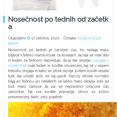
Nosečnost po tednih od začetk
a
Objavljeno
17 oktobra, 2020
Oznaka:
nosečnost po
tednih
Nosečnost po tednih je čaroben čas, ko nastaja malo
bitjece v telesu mame korak za korakam, razvija se vsak dan
in teden za tednom napreduje, da je kar veselje.
Uživajte v
nosečnosti
vsak teden in bodite obveščeni, kaj se v vašem
trebuhu dogaja in kako se otrok razvija, potem boste vesele
tudi, kaj uživati, jesti, na kaj paziti. Razvoj otroka normalo
traja 40 tednov, pri nekaterih se lahko malo skrajša, kdo pa
tudi malo zamudi ali pa se nepravilno izračuna čas
zanositve. Na vse bodite pripravlja, otroci so polno
presenečenj, takih, zelo prijetnih.