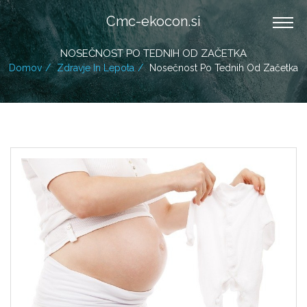
Cmc-ekocon.si
NOSEČNOST PO TEDNIH OD ZAČETKA
Domov
Zdravje In Lepota
Nosečnost Po Tednih Od Začetka