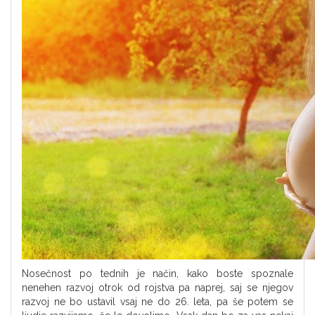
Nosečnost po tednih je način, kako boste spoznale
nenehen razvoj otrok od rojstva pa naprej, saj se njegov
razvoj ne bo ustavil vsaj ne do 26. leta, pa še potem se