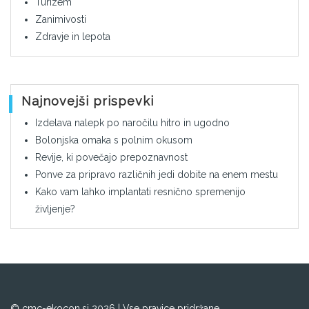
Turizem
Zanimivosti
Zdravje in lepota
Najnovejši prispevki
Izdelava nalepk po naročilu hitro in ugodno
Bolonjska omaka s polnim okusom
Revije, ki povečajo prepoznavnost
Ponve za pripravo različnih jedi dobite na enem mestu
Kako vam lahko implantati resnično spremenijo
življenje?
© cmc-ekocon.si 2026 | Vse pravice pridržane