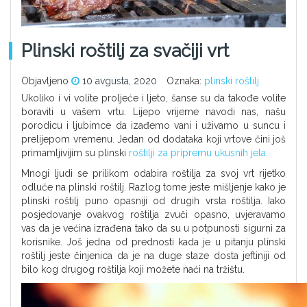
Plinski roštilj za svačiji vrt
Objavljeno
10 avgusta, 2020
Oznaka:
plinski roštilj
Ukoliko i vi volite proljeće i ljeto, šanse su da takođe volite
boraviti u vašem vrtu. Lijepo vrijeme navodi nas, našu
porodicu i ljubimce da izađemo vani i uživamo u suncu i
prelijepom vremenu. Jedan od dodataka koji vrtove čini još
primamljivijim su plinski
roštilji za pripremu ukusnih jela
.
Mnogi ljudi se prilikom odabira roštilja za svoj vrt rijetko
odluče na plinski roštilj. Razlog tome jeste mišljenje kako je
plinski roštilj puno opasniji od drugih vrsta roštilja. Iako
posjedovanje ovakvog roštilja zvuči opasno, uvjeravamo
vas da je većina izrađena tako da su u potpunosti sigurni za
korisnike. Još jedna od prednosti kada je u pitanju plinski
roštilj jeste činjenica da je na duge staze dosta jeftiniji od
bilo kog drugog roštilja koji možete naći na tržištu.