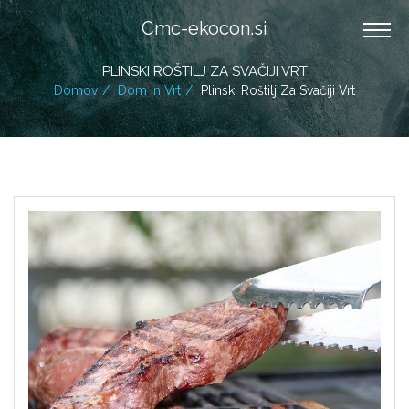
Cmc-ekocon.si
PLINSKI ROŠTILJ ZA SVAČIJI VRT
Domov
Dom In Vrt
Plinski Roštilj Za Svačiji Vrt