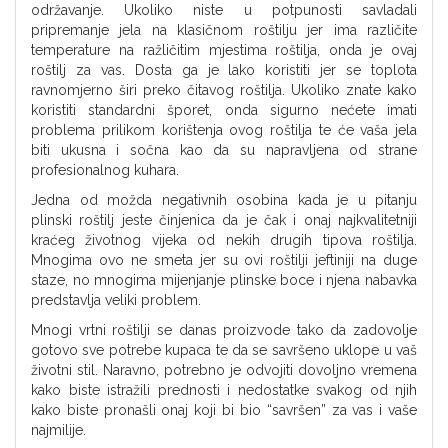
održavanje. Ukoliko niste u potpunosti savladali
pripremanje jela na klasičnom roštilju jer ima različite
temperature na ražličitim mjestima roštilja, onda je ovaj
roštilj za vas. Dosta ga je lako koristiti jer se toplota
ravnomjerno širi preko čitavog roštilja. Ukoliko znate kako
koristiti standardni šporet, onda sigurno nećete imati
problema prilikom korištenja ovog roštilja te će vaša jela
biti ukusna i sočna kao da su napravljena od strane
profesionalnog kuhara.
Jedna od možda negativnih osobina kada je u pitanju
plinski roštilj jeste činjenica da je čak i onaj najkvalitetniji
kraćeg životnog vijeka od nekih drugih tipova roštilja.
Mnogima ovo ne smeta jer su ovi roštilji jeftiniji na duge
staze, no mnogima mijenjanje plinske boce i njena nabavka
predstavlja veliki problem.
Mnogi vrtni roštilji se danas proizvode tako da zadovolje
gotovo sve potrebe kupaca te da se savršeno uklope u vaš
životni stil. Naravno, potrebno je odvojiti dovoljno vremena
kako biste istražili prednosti i nedostatke svakog od njih
kako biste pronašli onaj koji bi bio “savršen” za vas i vaše
najmilije.