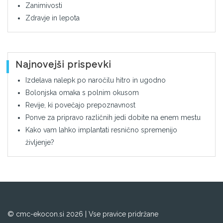
Zanimivosti
Zdravje in lepota
Najnovejši prispevki
Izdelava nalepk po naročilu hitro in ugodno
Bolonjska omaka s polnim okusom
Revije, ki povečajo prepoznavnost
Ponve za pripravo različnih jedi dobite na enem mestu
Kako vam lahko implantati resnično spremenijo
življenje?
© cmc-ekocon.si 2026 | Vse pravice pridržane