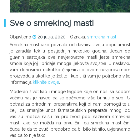
Sve o smrekinoj masti
Objavljeno
20 julija, 2020
Oznaka:
smrekina mast
Smrekina mast iako poznata od davnina svoju popularnost
je zaradila tek u posljednjih nekoliko godina. Jedan od
glavnih sastojaka ove nevjerovatne masti jeste smrekina
smola koja joj i pridaje mnoga ljekovita svojstva. U nastavku
vam donosimo nekoliko činjenica o ovom nevjerovatnom
proizvodu a ukoliko je želite i kupiti ili vam je potrebno više
informacija
kliknite ovdje
.
Moderan život kao i mnoge tegobe koje on nosi sa sobom
većinu nas je naveo da se počnemo više brinuti o sebi. U
potrazi za prirodnim preparatima koji bi nam pomogli te u
želji da smanjite unos farmaceutskih preparata mnogi od
vas su možda naišli na proizvod pod nazivom smrekina
mast. Iako se možda na prvu čini da smrekina mast čini
čuda, te da to zvuči predobro da bi bilo istinito, uvjeravamo
vas da to nije tako.