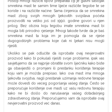
Postoji mnogi različiti tipovi preparata čiji je glavni sastojak
smrekina mast te samim time liječe različite tegobe te se
koriste i na različite načine. Sama činjenica da se smrekina
mast zbog svojih mnogih ljekovitih svojstava počela
proizvoditi na veliko još od 1990. godine govori u njen
prilog. Bez obzira koju tegobu imate smrekina mast bi
mogla biti prirodno rješenje. Mnogi takođe tvrde da je baš
smrekina mast ta koja im je pomogla da se riješe
dugogodišnjih problema koje čak ni ljekari nisu mogli
riješiti.
Ukoliko se pak odlučite da isprobate ovaj nevjerovatni
proizvod kako bi pokušali riješiti svoje probleme, ipak vas
savjetujemo da se najprije obratite svom liječniku kako biste
ga obavijestili o promjeni ili prestanku korištenja terapije
koju vam je možda prepisao. Iako ova mast ima mnoga
ljekovita svojstva, nagli prestanak uzimanja redovne terapije
može dovesti do većeg pogoršanja vašeg stanja. Često se
preporučuje korištenje ove masti uz vašu redovnu terapiju
kako ne bi došlo do narušavanja vašeg dotadašnjeg
zdravstvenog stanja. Preporučujemo vam da isprobate ovaj
nevjerovatni proizvod već danas.