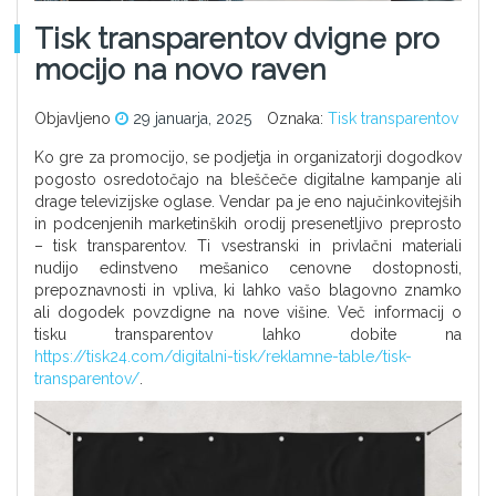
Tisk transparentov dvigne pro
mocijo na novo raven
Objavljeno
29 januarja, 2025
Oznaka:
Tisk transparentov
Ko gre za promocijo, se podjetja in organizatorji dogodkov
pogosto osredotočajo na bleščeče digitalne kampanje ali
drage televizijske oglase. Vendar pa je eno najučinkovitejših
in podcenjenih marketinških orodij presenetljivo preprosto
– tisk transparentov. Ti vsestranski in privlačni materiali
nudijo edinstveno mešanico cenovne dostopnosti,
prepoznavnosti in vpliva, ki lahko vašo blagovno znamko
ali dogodek povzdigne na nove višine. Več informacij o
tisku transparentov lahko dobite na
https://tisk24.com/digitalni-tisk/reklamne-table/tisk-
transparentov/
.