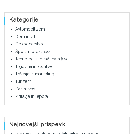
Kategorije
Avtomobilizem
Dom in vrt
Gospodarstvo
Šport in prosti čas
Tehnologija in računalništvo
Trgovina in storitve
Trženje in marketing
Turizem
Zanimivosti
Zdravje in lepota
Najnovejši prispevki
Izdelava nalepk po naročilu hitro in ugodno