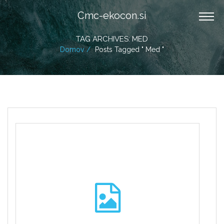
Cmc-ekocon.si
TAG ARCHIVES: MED
Domov
Posts Tagged " Med "