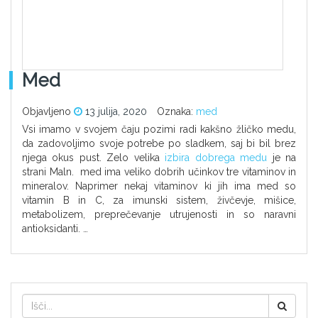
Med
Objavljeno
13 julija, 2020
Oznaka:
med
Vsi imamo v svojem čaju pozimi radi kakšno žličko medu,
da zadovoljimo svoje potrebe po sladkem, saj bi bil brez
njega okus pust. Zelo velika
izbira dobrega medu
je na
strani Maln. med ima veliko dobrih učinkov tre vitaminov in
mineralov. Naprimer nekaj vitaminov ki jih ima med so
vitamin B in C, za imunski sistem, živčevje, mišice,
metabolizem, preprečevanje utrujenosti in so naravni
antioksidanti. …