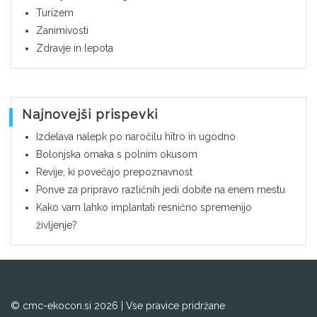
Turizem
Zanimivosti
Zdravje in lepota
Najnovejši prispevki
Izdelava nalepk po naročilu hitro in ugodno
Bolonjska omaka s polnim okusom
Revije, ki povečajo prepoznavnost
Ponve za pripravo različnih jedi dobite na enem mestu
Kako vam lahko implantati resnično spremenijo
življenje?
© cmc-ekocon.si 2026 | Vse pravice pridržane