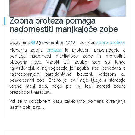
Zobna proteza pomaga
nadomestiti manjkajoče zobe
Objavljeno
29 septembra, 2022
Oznaka:
zobna proteza
Moderna zobna
proteza
je protetični pripomoček, ki
pomaga nadomesti manjkajoče zobe in morebitna
obzobna tkiva. Vzroki za izgubo zob so lahko
najrazličnejši, a najpogosteje je izguba zob povezana z
napredovanjem parodontalne bolezni, kariesom ali
poškodbami zob. Znano je, da imajo ljudje s starostjo
vedno manj zob, nekje po 45. letu starosti začne
brezzobost naraščati.
Vsi se v sodobnem času zavedamo pomena ohranjanja
lastnih zob, zato …