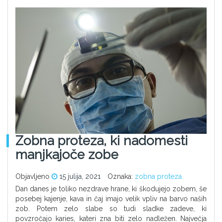
Zobna proteza, ki nadomesti
manjkajoče zobe
Objavljeno
15 julija, 2021
Oznaka:
zobna proteza
Dan danes je toliko nezdrave hrane, ki škodujejo zobem, še
posebej kajenje, kava in čaj imajo velik vpliv na barvo naših
zob. Potem zelo slabe so tudi sladke zadeve, ki
povzročajo karies, kateri zna biti zelo nadležen. Največja