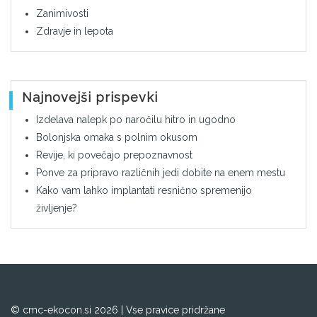
Zanimivosti
Zdravje in lepota
Najnovejši prispevki
Izdelava nalepk po naročilu hitro in ugodno
Bolonjska omaka s polnim okusom
Revije, ki povečajo prepoznavnost
Ponve za pripravo različnih jedi dobite na enem mestu
Kako vam lahko implantati resnično spremenijo
življenje?
© cmc-ekocon.si 2026 | Vse pravice pridržane