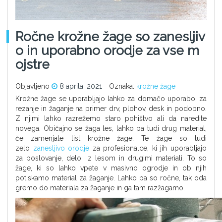
Ročne krožne žage so zanesljiv
o in uporabno orodje za vse m
ojstre
Objavljeno
8 aprila, 2021
Oznaka:
krožne žage
Krožne žage se uporabljajo lahko za domačo uporabo, za
rezanje in žaganje na primer drv, plohov, desk in podobno.
Z njimi lahko razrežemo staro pohištvo ali da naredite
novega. Običajno se žaga les, lahko pa tudi drug material,
če zamenjate list krožne žage. Te žage so tudi
zelo
zanesljivo orodje
za profesionalce, ki jih uporabljajo
za poslovanje, delo z lesom in drugimi materiali. To so
žage, ki so lahko vpete v masivno ogrodje in ob njih
potiskamo material za žaganje. Lahko pa so ročne, tak oda
gremo do materiala za žaganje in ga tam razžagamo.