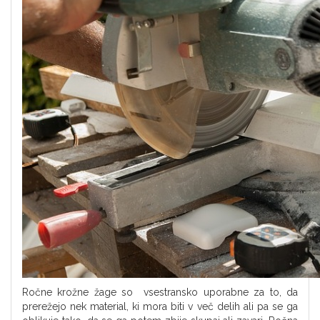
Ročne krožne žage so vsestransko uporabne za to, da
prerežejo nek material, ki mora biti v več delih ali pa se ga