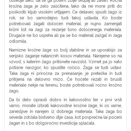
oblikuje tako, da se ga potem zbije skupaj ali zavari. Ročna
krožna žaga je zelo zaščitena, tako da ne more priti do
poškodb kljub visokim vrtljajem. Če delavec spusti žago iz
rok, se bo samodejno tudi takoj ustavila. Ko boste
potrebovali žagati določen material, je nujno zamenjati
križni list na žagi za rezanje tono določenega materiala.
Drugače ne bo uspeha ali pa se bo material zažgal in žaga
odlomila.
Namizne krožne žage so bolj stabilne in se uporabijo za
serijsko žaganje natančnih kosov materiala. Narejene so na
vzvod, s katerim žago pritisnete navzdol. Vzmet pa jo nato
potisne navzgor, ko spustite ročico. Žaga se tudi ustavi.
Taka žaga ni priročna za prenašanje, je pretežka in tudi
pritrjena na delovno mizo. Če hočete rezati in brusiti
materiale nekje na terenu, boste potrebovali ročno krožno
žago.
Da bi delo opravili dobro in kakovostno ter v prvi vrsti
varno, morate izbrati kakovostne krožne žage, ki os varne,
zanesljive in narejen iz dobrega materiala. Taka žaga bo
seveda zdržala bistveno dlje časa, kot povprečna lai poceni
žagan in s bo dolgoročno investicija splačala.