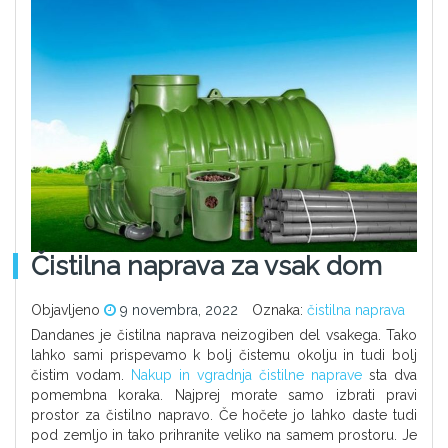
Čistilna naprava za vsak dom
Objavljeno
9 novembra, 2022
Oznaka:
čistilna naprava
Dandanes je čistilna naprava neizogiben del vsakega. Tako
lahko sami prispevamo k bolj čistemu okolju in tudi bolj
čistim vodam.
Nakup in vgradnja čistilne naprave
sta dva
pomembna koraka. Najprej morate samo izbrati pravi
prostor za čistilno napravo. Če hočete jo lahko daste tudi
pod zemljo in tako prihranite veliko na samem prostoru. Je