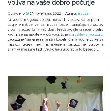
vpliva na vaše dobro počutje
Objavljeno
29 novembra, 2022
Oznaka:
jacuzzi
Ni vedno mogoče obiskati naravnih vrelcev, da bi pomirili
utrujene mišice, vendar jacuzzi bazeni prinašajo sprostitev
vročih vrelcev kar v vaš dom. Predstavljajte si sebe v veliki
kadi in se namakate v vroči vodi, to je
sprostitev v jacuzziju
.
Jacuzzi je Namenjen masažni kopeli, ki ima vodne curke za
masažo telesa med namakanjem. Jacuzzi je blagovna
znamka masažne kadi. Veliko ljudi uporablja to besedo …