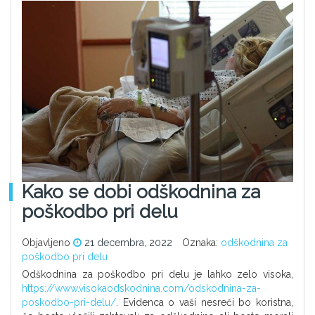
Kako se dobi odškodnina za
poškodbo pri delu
Objavljeno
21 decembra, 2022
Oznaka:
odškodnina za
poškodbo pri delu
Odškodnina za poškodbo pri delu je lahko zelo visoka,
https://www.visokaodskodnina.com/odskodnina-za-
poskodbo-pri-delu/
. Evidenca o vaši nesreči bo koristna,