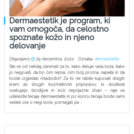
Dermaestetik je program, ki
vam omogoča, da celostno
spoznate kožo in njeno
delovanje
Objavljeno
29 decembra, 2022
Oznaka:
dermaestetik
Ste se od nekdaj zanimali za to, kako deluje vaša koža, kako
jo negovati, da bo čim lepša, čim bolj prožna, napeta in da
boste izgledali mladostni? Za to ne rabite kupovati dragih
krem ali drugih kozmetičnih pripravkov, ki dostikrat
vsebujejo škodljive in koži neprijazne stvari – raje se
udeležite tečaja dermaestetik in po koncu tečaja boste sami
vedeli vse o negi kože, pomagali pa …