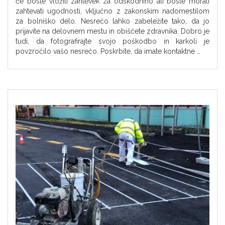
če boste vložili zahtevek za odškodnino ali boste morali
zahtevati ugodnosti, vključno z zakonskim nadomestilom
za bolniško delo. Nesrečo lahko zabeležite tako, da jo
prijavite na delovnem mestu in obiščete zdravnika. Dobro je
tudi, da fotografirajte svojo poškodbo in karkoli je
povzročilo vašo nesrečo. Poskrbite, da imate kontaktne …