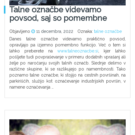
Talne označbe videvamo
povsod, saj so pomembne
Objavljeno
11 decembra, 2022
Oznaka:
talne označbe
Danes talne označbe videvamo praktično povsod,
opravljajo pa izjemno pomembno funkcijo. Več o tem si
lahko preberete na
www.talneoznacbe.si
, kjer lahko
pošljete tudi povpraševanje v primeru dodatnih vprašanj ali
želje po naročanju svojih talnih označb. Slednje delimo v
različne skupine, ki se razlikujejo po namembnosti. Tako
poznamo talne označbe, ki stojijo na cestnih površinah, na
parkiriščih, služijo kot označevanje industrijskih površin, v
namene označevanja …