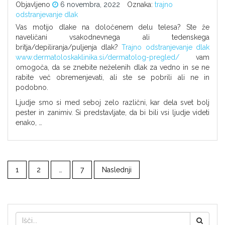
Objavljeno
6 novembra, 2022
Oznaka:
trajno
odstranjevanje dlak
Vas motijo dlake na določenem delu telesa? Ste že
naveličani vsakodnevnega ali tedenskega
britja/depiliranja/puljenja dlak?
Trajno odstranjevanje dlak
www.dermatoloskaklinika.si/dermatolog-pregled/
vam
omogoča, da se znebite neželenih dlak za vedno in se ne
rabite več obremenjevati, ali ste se pobrili ali ne in
podobno.
Ljudje smo si med seboj zelo različni, kar dela svet bolj
pester in zanimiv. Si predstavljate, da bi bili vsi ljudje videti
enako, …
1
2
…
7
Naslednji