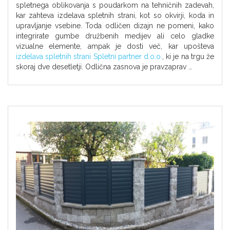
spletnega oblikovanja s poudarkom na tehničnih zadevah,
kar zahteva izdelava spletnih strani, kot so okvirji, koda in
upravljanje vsebine. Toda odličen dizajn ne pomeni, kako
integrirate gumbe družbenih medijev ali celo gladke
vizualne elemente, ampak je dosti več, kar upošteva
izdelava spletnih strani Spletni partner d.o.o.
, ki je na trgu že
skoraj dve desetletji. Odlična zasnova je pravzaprav …